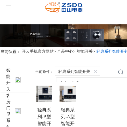
开云手机官方网站
开云手机官方网站
产品中心
开云手机官方网站
智能开关
当前位置：
开云手机官方网站
>
产品中心
>
智能开关
>
轻典系列智能开
案例展示
客房门显系列
开云手机官方网站
名典系列智能开关
智
轻典系列智能开关
当前条件：
能
关于我们
客控系统
行业新闻
成功案例
雅典系列智能开关
标准86门显
开
关
开云手机官方网站-开云（中国）
智能家居系列
轻典系列智能开关
标准带房号门显
客控系统方案1
客
房
门
特色产品
怡典系列智能开关
非标定制门显
客控系统方案2
电动窗帘
轻典系
轻典系
显
列-B型
列-A型
系
智典系列智能开关
客控系统方案3
无线开关插座
壁龛式插卡取电
智能开
智能开
列