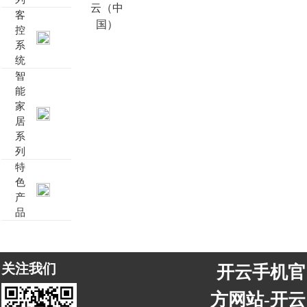
云（中
客
国）
靓典系列智能开关
客控系统方案4
控
系
统
睿典系列智能开关
客控系统方案5
智
能
君典系列智能开关
家
居
凯越系列智能开关
系
列
开云手机官方网站-开云（中国） 智能开关
特
色
产
大板系列智能开关
品
摇杆系列智能开关
关注我们
开云手机官
精雕系列智能开关
方网站-开云
70款的智能开关