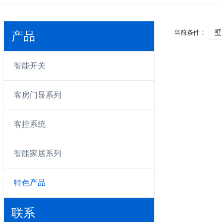
壁
当前条件：
产品
智能开关
客房门显系列
客控系统
智能家居系列
特色产品
联系