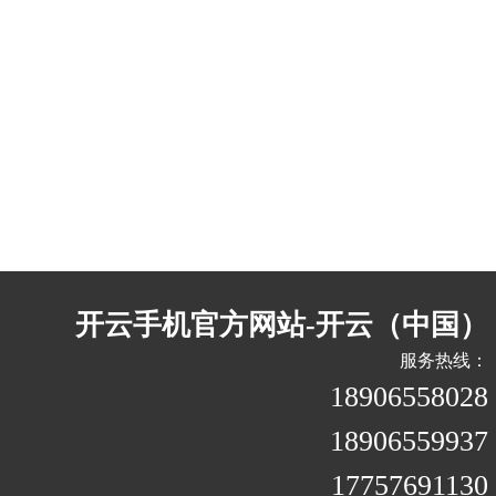
开云手机官方网站-开云（中国）
服务热线：
18906558028
18906559937
17757691130