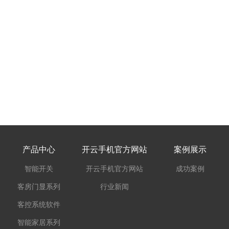
产品中心
开云手机官方网站
案例展示
智能开关
开云手机官方网站
成功案例
客房门显系列
行业新闻
客控系统软件
智能家居系列