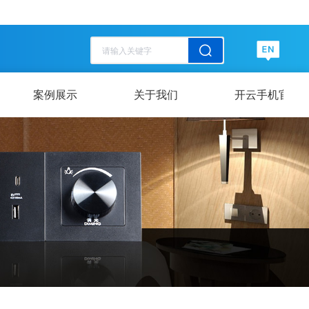
历史记录
清空记录
历史记录
清空记录
案例展示
关于我们
开云手机官方网